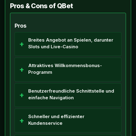
Pros & Cons of QBet
Pros
Breites Angebot an Spielen, darunter
Slots und Live-Casino
Attraktives Willkommensbonus-
Programm
Benutzerfreundliche Schnittstelle und
einfache Navigation
Schneller und effizienter
Kundenservice