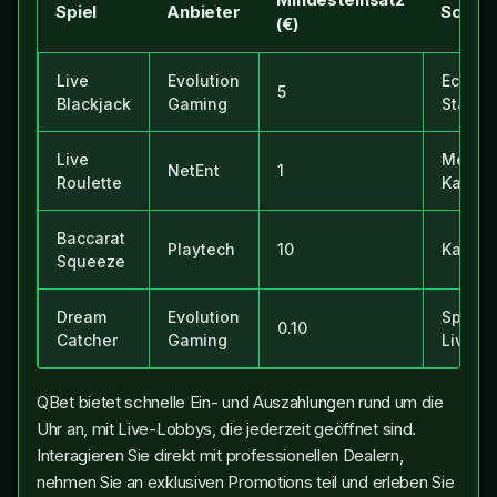
Spiel
Anbieter
Schlüs
(€)
Live
Evolution
Echtzei
5
Blackjack
Gaming
Statist
Live
Mehre
NetEnt
1
Roulette
Kamera
Baccarat
Playtech
10
Karten
Squeeze
Dream
Evolution
Spiels
0.10
Catcher
Gaming
Live-St
QBet bietet schnelle Ein- und Auszahlungen rund um die
Uhr an, mit Live-Lobbys, die jederzeit geöffnet sind.
Interagieren Sie direkt mit professionellen Dealern,
nehmen Sie an exklusiven Promotions teil und erleben Sie