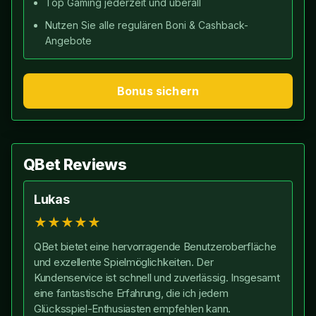
Top Gaming jederzeit und überall
Nutzen Sie alle regulären Boni & Cashback-
Angebote
Bonus sichern
QBet Reviews
Lukas
★
★
★
★
★
QBet bietet eine hervorragende Benutzeroberfläche
und exzellente Spielmöglichkeiten. Der
Kundenservice ist schnell und zuverlässig. Insgesamt
eine fantastische Erfahrung, die ich jedem
Glücksspiel-Enthusiasten empfehlen kann.