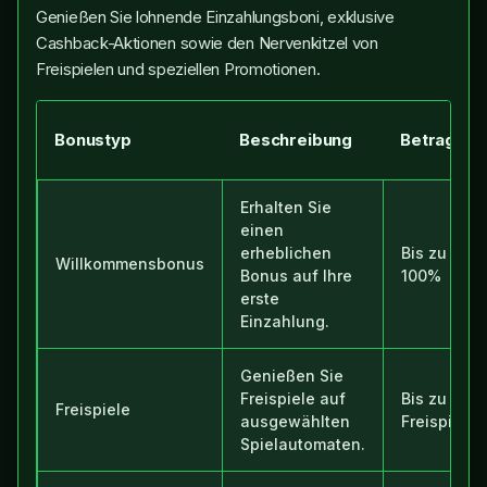
Genießen Sie lohnende Einzahlungsboni, exklusive
Cashback-Aktionen sowie den Nervenkitzel von
Freispielen und speziellen Promotionen.
Bonustyp
Beschreibung
Betrag
Erhalten Sie
einen
erheblichen
Bis zu
Willkommensbonus
Bonus auf Ihre
100%
erste
Einzahlung.
Genießen Sie
Freispiele auf
Bis zu 50
Freispiele
ausgewählten
Freispiele
Spielautomaten.