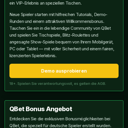
ein VIP-Erlebnis an speziellen Tischen.
Neue Spieler starten mit hilfreichen Tutorials, Demo-
Runden und einem attraktiven Willkommensbonus.
Tauchen Sie ein in die lebendige Community von QBet
und spielen Sie Tischspiele, Blitz-Roulettes und
angesagte Show-Spiele bequem von Ihrem Mobilgerät,
PC oder Tablet — mit voller Sicherheit und einem fairen,
lizenzierten Spielerlebnis.
Demo ausprobieren
18+. Spielen Sie verantwortungsvoll, es gelten die AGB.
QBet Bonus Angebot
Entdecken Sie die exklusiven Bonusmöglichkeiten bei
QBet, die speziell für deutsche Spieler erstellt wurden.